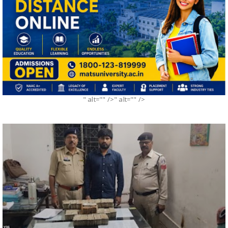
" alt="" />" alt="" />