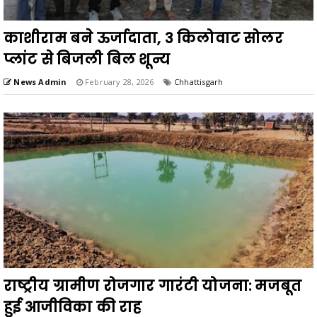
काशीराम बने ऊर्जादाता, 3 किलोवाट सोलर
प्लांट से बिजली बिल शून्य
News Admin
February 28, 2026
Chhattisgarh
राष्ट्रीय ग्रामीण रोजगार गारंटी योजना: मजबूत
हुई आजीविका की राह