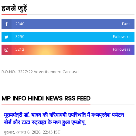
हमसे जुड़ें
2340
Fans
3290
Followers
5212
Followers
R.O.NO.13327/22 Advertisement Carousel
MP INFO HINDI NEWS RSS FEED