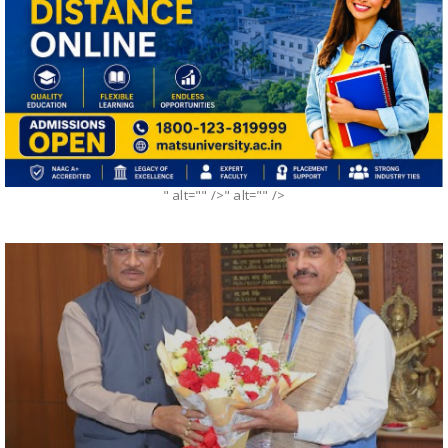
" alt="" />" alt="" />