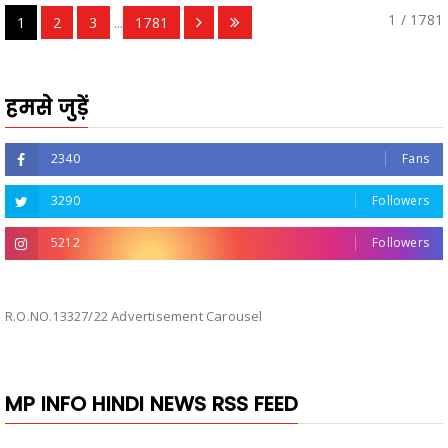
1 / 1781
1
2
3
...
1781
हमसे जुड़ें
2340
Fans
3290
Followers
5212
Followers
R.O.NO.13327/22 Advertisement Carousel
MP INFO HINDI NEWS RSS FEED