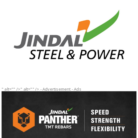
" alt="" />" alt="" />
- Advertisement -
Ads