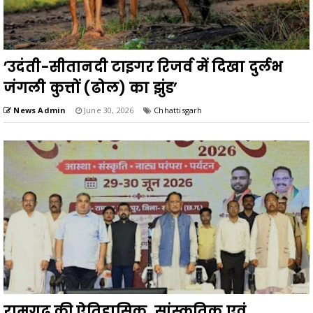
’उदंती-सीतानदी टाइगर रिजर्व में दिखा दुर्लभ
जंगली कुत्तों (ढोल) का झुंड’
News Admin
June 30, 2026
Chhattisgarh
रामगढ़ की ऐतिहासिक, सांस्कृतिक एवं