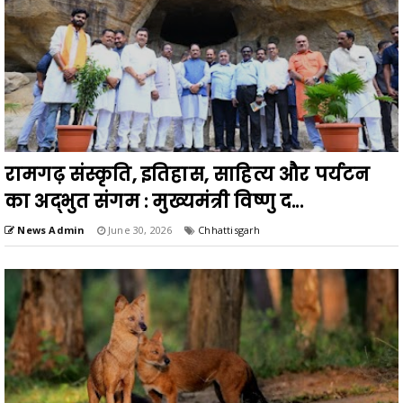
रामगढ़ संस्कृति, इतिहास, साहित्य और पर्यटन
का अद्भुत संगम : मुख्यमंत्री विष्णु द...
News Admin
June 30, 2026
Chhattisgarh