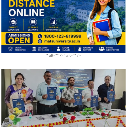
" alt="" />" alt="" />