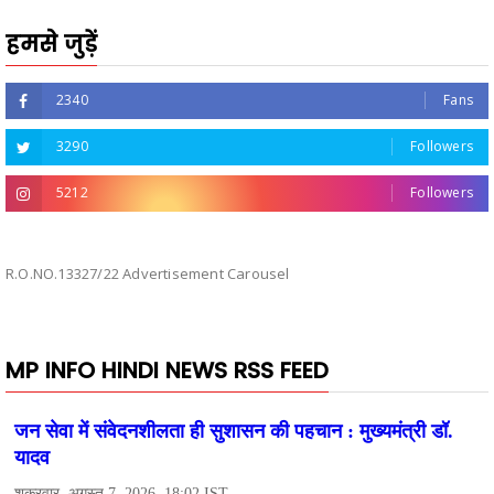
हमसे जुड़ें
2340
Fans
3290
Followers
5212
Followers
R.O.NO.13327/22 Advertisement Carousel
MP INFO HINDI NEWS RSS FEED