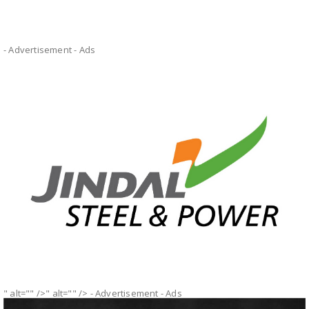
- Advertisement -
Ads
" alt="" />" alt="" />
- Advertisement -
Ads