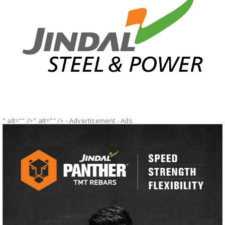
" alt="" />" alt="" />
- Advertisement -
Ads