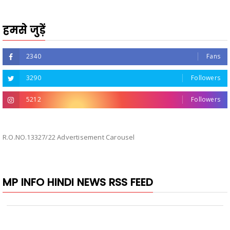
हमसे जुड़ें
2340
Fans
3290
Followers
5212
Followers
R.O.NO.13327/22 Advertisement Carousel
MP INFO HINDI NEWS RSS FEED