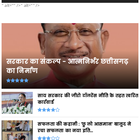
" alt="" />" alt="" />
सरकार का संकल्प - आत्मनिर्भर छत्तीसगढ़
का निर्माण
साय सरकार की जीरो टॉलरेंस नीति के तहत त्वरित
कार्रवाई
सफलता की कहानी : ‘छू लो आसमान’ बालूद ने
रचा सफलता का नया इति...