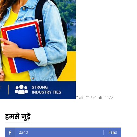
" alt="" />" alt="" />
हमसे जुड़ें
2340
Fans