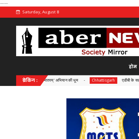
——
Saturday, August 8
होम
ा' और 'वंदे मातरम्' अभियान की धूम
ब्रेकिंग :
एडीबी के सहयोग से 'अंजोर लाइट
Chhattisgarh