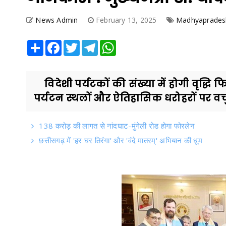
News Admin
February 13, 2025
Madhyaprades
Share
Facebook
Twitter
Telegram
WhatsApp
विदेशी पर्यटकों की संख्या में होगी वृद्धि 
पर्यटन स्थलों और ऐतिहासिक धरोहरों पर वर्च
138 करोड़ की लागत से नांदघाट-मुंगेली रोड होगा फोरलेन
छत्तीसगढ़ में 'हर घर तिरंगा' और 'वंदे मातरम्' अभियान की धूम