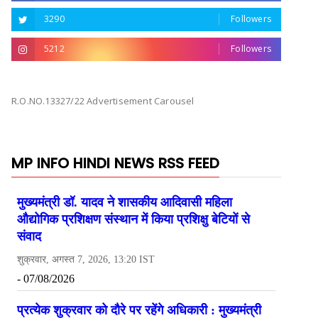
3290
Followers
5212
Followers
R.O.NO.13327/22 Advertisement Carousel
MP INFO HINDI NEWS RSS FEED