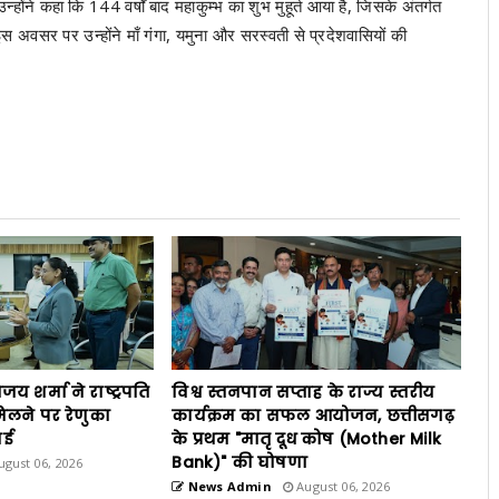
उन्होंने कहा कि 144 वर्षों बाद महाकुम्भ का शुभ मुहूर्त आया है, जिसके अंतर्गत
 इस अवसर पर उन्होंने माँ गंगा, यमुना और सरस्वती से प्रदेशवासियों की
विजय शर्मा ने राष्ट्रपति
विश्व स्तनपान सप्ताह के राज्य स्तरीय
िलने पर रेणुका
कार्यक्रम का सफल आयोजन, छत्तीसगढ़
ाई
के प्रथम "मातृ दूध कोष (Mother Milk
Bank)" की घोषणा
gust 06, 2026
News Admin
August 06, 2026