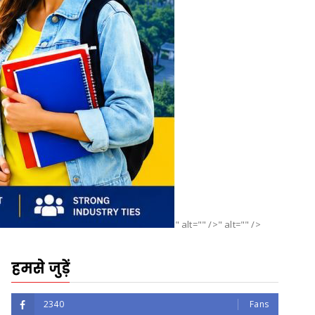
" alt="" />" alt="" />
हमसे जुड़ें
2340
Fans