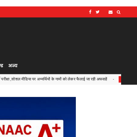
्ड
अन्य
र अभ्यर्थियों के नामों को लेकर फैलाई जा रही अफवाहें
जरूरतमंदों क
Chhattisgarh