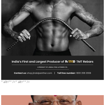
" alt="" />" alt="" />