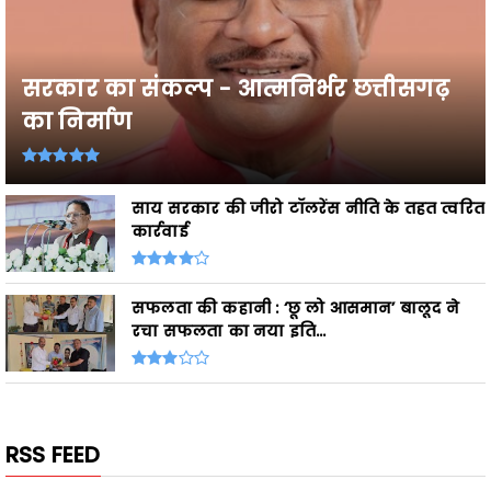
सरकार का संकल्प - आत्मनिर्भर छत्तीसगढ़
का निर्माण
साय सरकार की जीरो टॉलरेंस नीति के तहत त्वरित
कार्रवाई
सफलता की कहानी : ‘छू लो आसमान’ बालूद ने
रचा सफलता का नया इति...
RSS FEED