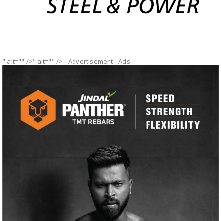
" alt="" />" alt="" />
- Advertisement -
Ads