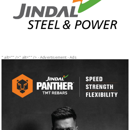
" alt="" />" alt="" />
- Advertisement -
Ads