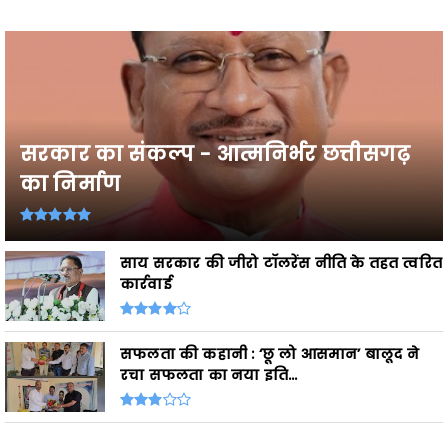
सरकार का संकल्प - आत्मनिर्भर छत्तीसगढ़
का निर्माण
साय सरकार की जीरो टॉलरेंस नीति के तहत त्वरित
कार्रवाई
सफलता की कहानी : ‘छू लो आसमान’ बालूद ने
रचा सफलता का नया इति...