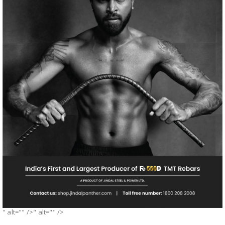
" alt="" />" alt="" />