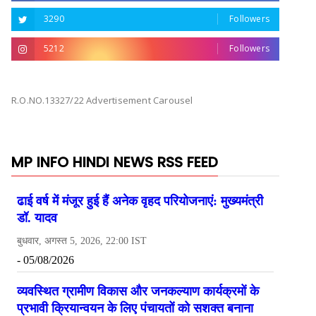
3290
Followers
5212
Followers
R.O.NO.13327/22 Advertisement Carousel
MP INFO HINDI NEWS RSS FEED