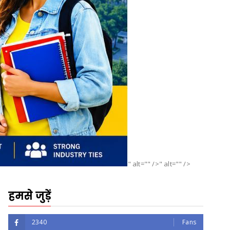
" alt="" />" alt="" />
हमसे जुड़ें
2340
Fans