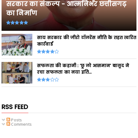
सरकार का संकल्प - आत्मनिर्भर छत्तीसगढ़
का निर्माण
साय सरकार की जीरो टॉलरेंस नीति के तहत त्वरित
कार्रवाई
सफलता की कहानी : ‘छू लो आसमान’ बालूद ने
रचा सफलता का नया इति...
RSS FEED
Posts
Comments