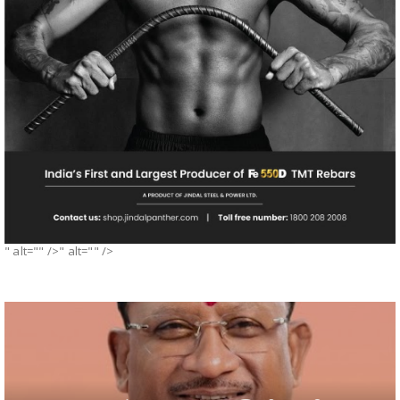
" alt="" />" alt="" />