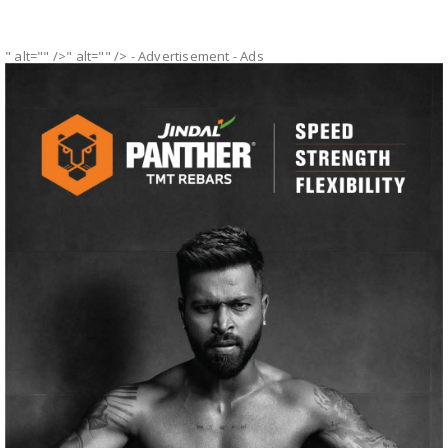
" alt="" />" alt="" />
- Advertisement -
Ads