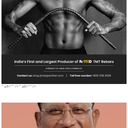
" alt="" />" alt="" />