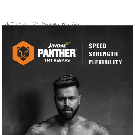
" alt="" />" alt="" />
- Advertisement -
Ads