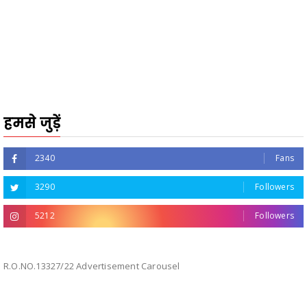
हमसे जुड़ें
2340
Fans
3290
Followers
5212
Followers
R.O.NO.13327/22 Advertisement Carousel