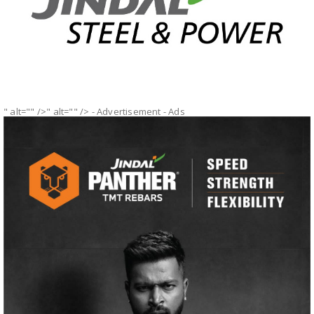
" alt="" />" alt="" />
- Advertisement -
Ads