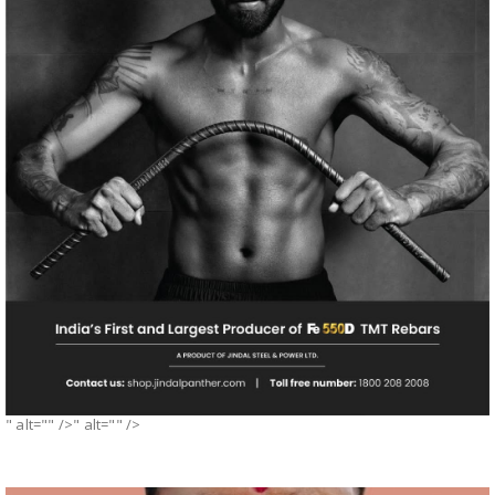
" alt="" />" alt="" />