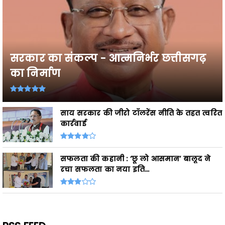
सरकार का संकल्प - आत्मनिर्भर छत्तीसगढ़
का निर्माण
साय सरकार की जीरो टॉलरेंस नीति के तहत त्वरित
कार्रवाई
सफलता की कहानी : ‘छू लो आसमान’ बालूद ने
रचा सफलता का नया इति...