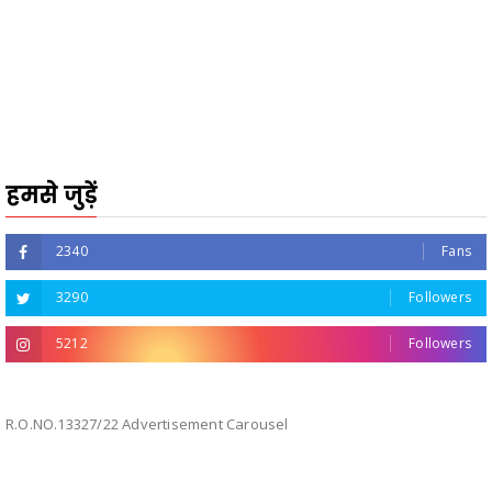
हमसे जुड़ें
2340
Fans
3290
Followers
5212
Followers
R.O.NO.13327/22 Advertisement Carousel