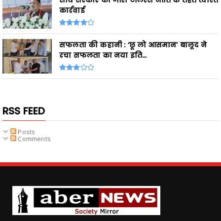
साय सरकार की जीरो टॉलरेंस नीति के तहत त्वरित
कार्रवाई
सफलता की कहानी : ‘छू लो आसमान’ बालूद ने
रचा सफलता का नया इति...
RSS FEED
Posts
Comments