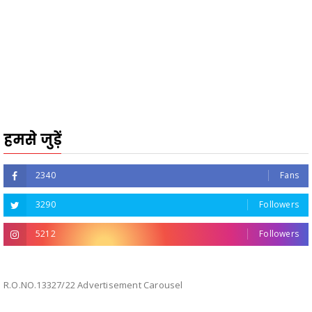
हमसे जुड़ें
2340
Fans
3290
Followers
5212
Followers
R.O.NO.13327/22 Advertisement Carousel