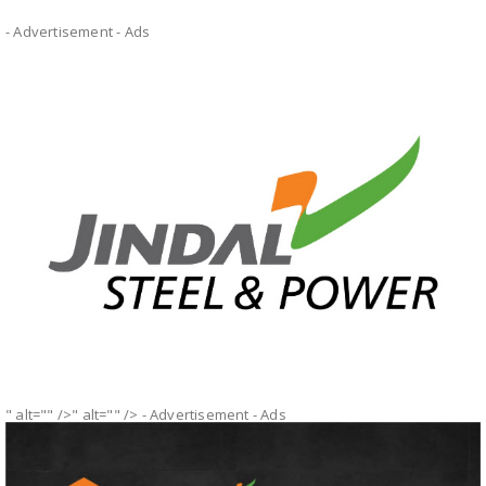
- Advertisement -
Ads
" alt="" />" alt="" />
- Advertisement -
Ads