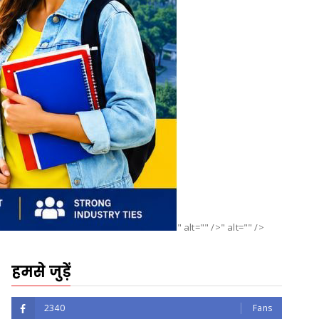
" alt="" />" alt="" />
हमसे जुड़ें
2340
Fans