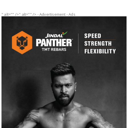
" alt="" />" alt="" />
- Advertisement -
Ads