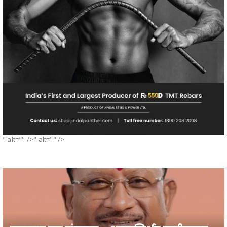
" alt="" />" alt="" />