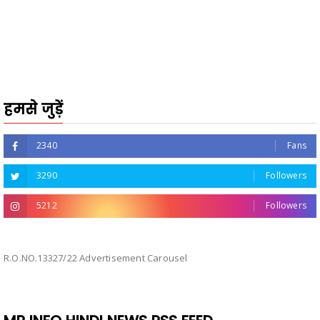
हमसे जुड़ें
2340
Fans
3290
Followers
5212
Followers
R.O.NO.13327/22 Advertisement Carousel