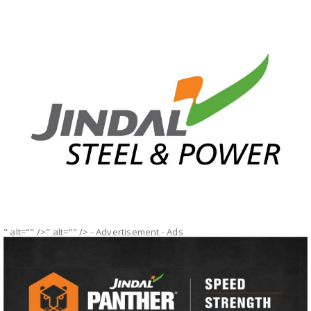
" alt="" />" alt="" />
- Advertisement -
Ads