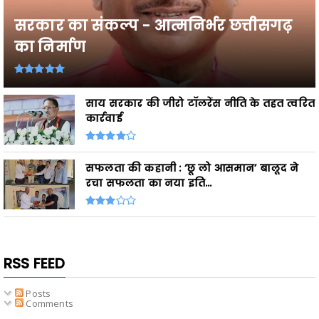
सरकार का संकल्प - आत्मनिर्भर छत्तीसगढ़
का निर्माण
साय सरकार की जीरो टॉलरेंस नीति के तहत त्वरित
कार्रवाई
सफलता की कहानी : ‘छू लो आसमान’ बालूद ने
रचा सफलता का नया इति...
RSS FEED
Posts
Comments