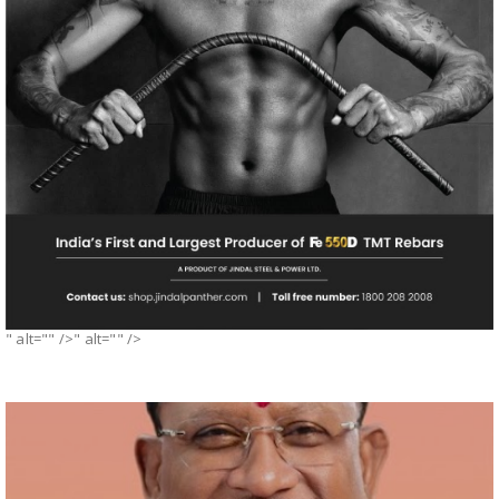
" alt="" />" alt="" />