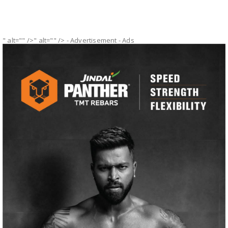
" alt="" />" alt="" />
- Advertisement -
Ads