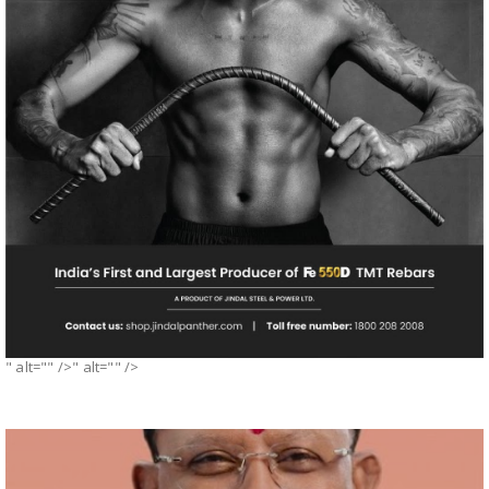
" alt="" />" alt="" />