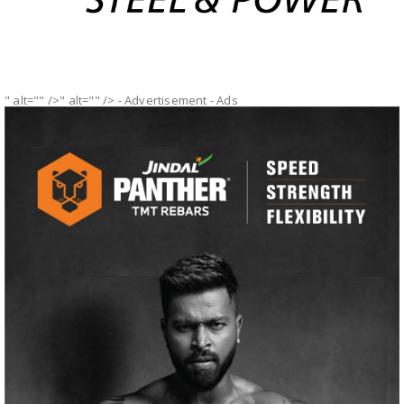
" alt="" />" alt="" />
- Advertisement -
Ads