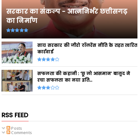
सरकार का संकल्प - आत्मनिर्भर छत्तीसगढ़
का निर्माण
साय सरकार की जीरो टॉलरेंस नीति के तहत त्वरित
कार्रवाई
सफलता की कहानी : ‘छू लो आसमान’ बालूद ने
रचा सफलता का नया इति...
RSS FEED
Posts
Comments