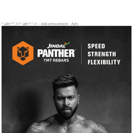
" alt="" />" alt="" />
- Advertisement -
Ads