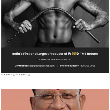
" alt="" />" alt="" />