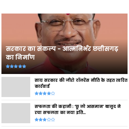
सरकार का संकल्प - आत्मनिर्भर छत्तीसगढ़
का निर्माण
साय सरकार की जीरो टॉलरेंस नीति के तहत त्वरित
कार्रवाई
सफलता की कहानी : ‘छू लो आसमान’ बालूद ने
रचा सफलता का नया इति...