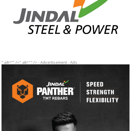
" alt="" />" alt="" />
- Advertisement -
Ads