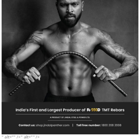
" alt="" />" alt="" />