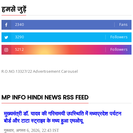
हमसे जुड़ें
2340
Fans
3290
Followers
5212
Followers
R.O.NO.13327/22 Advertisement Carousel
MP INFO HINDI NEWS RSS FEED