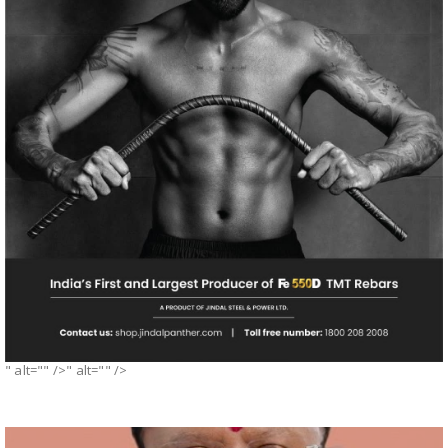
" alt="" />" alt="" />