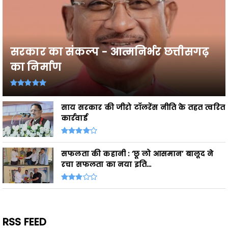
सरकार का संकल्प - आत्मनिर्भर छत्तीसगढ़
का निर्माण
साय सरकार की जीरो टॉलरेंस नीति के तहत त्वरित
कार्रवाई
सफलता की कहानी : ‘छू लो आसमान’ बालूद ने
रचा सफलता का नया इति...
RSS FEED