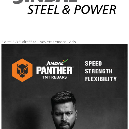
" alt="" />" alt="" />
- Advertisement -
Ads