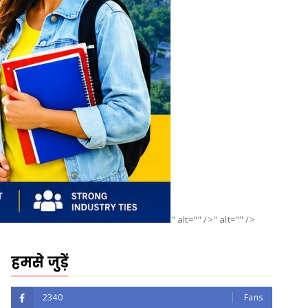
" alt="" />" alt="" />
हमसे जुड़ें
2340
Fans