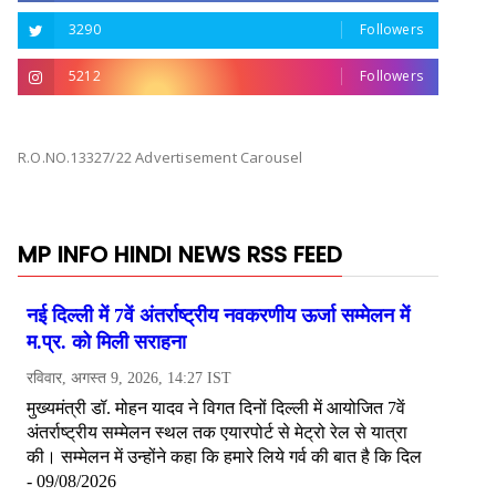
3290
Followers
5212
Followers
R.O.NO.13327/22 Advertisement Carousel
MP INFO HINDI NEWS RSS FEED