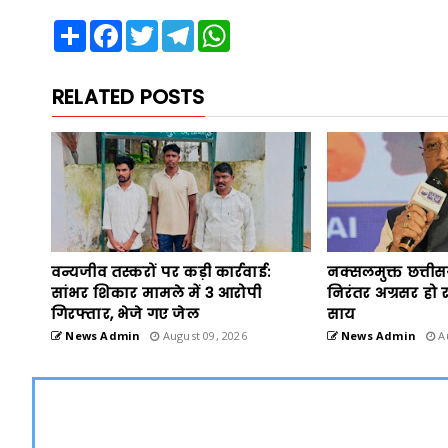
Share
Facebook
Twitter
Telegram
WhatsApp
RELATED POSTS
वन्यजीव तस्करों पर कड़ी कार्रवाई:
नक्सलमुक्त छत्तीस
सांभर शिकार मामले में 3 आरोपी
निरंतर अग्रसर हो रहा
गिरफ्तार, भेजे गए जेल
साय
News Admin
August 09, 2026
News Admin
Au