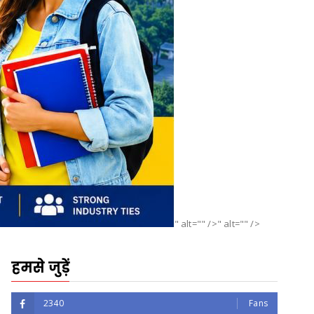
" alt="" />" alt="" />
हमसे जुड़ें
2340
Fans