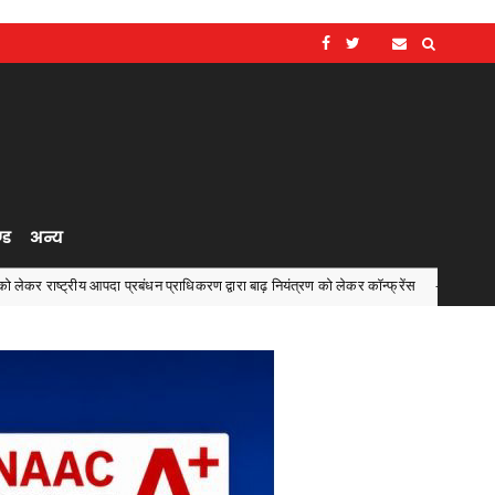
्ड
अन्य
दा प्रबंधन प्राधिकरण द्वारा बाढ़ नियंत्रण को लेकर कॉन्फ्रेंस
मुख्य 
Chhattisgarh