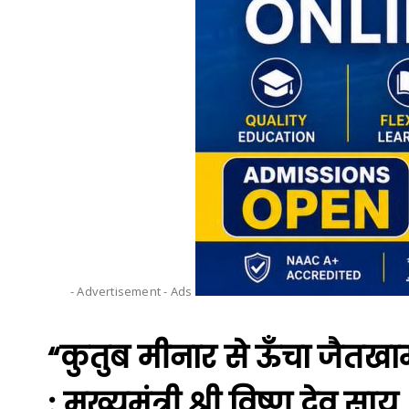
- Advertisement -
Ads
“कुतुब मीनार से ऊँचा जैतख
: मुख्यमंत्री श्री विष्णु देव साय