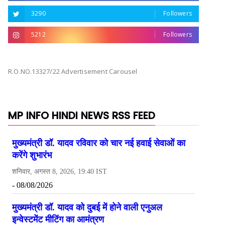
3290
Followers
5212
Followers
R.O.NO.13327/22 Advertisement Carousel
MP INFO HINDI NEWS RSS FEED