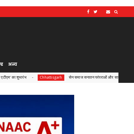
्ड
अन्य
सेन समाज सनातन परंपराओं और सामाजिक समरसता का मजबूत आधार : मुख्
Chhattisgarh