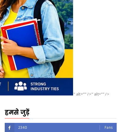
" alt="" />" alt="" />
हमसे जुड़ें
2340
Fans