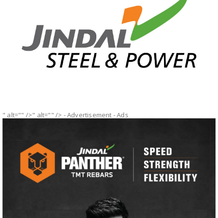
" alt="" />" alt="" />
- Advertisement -
Ads