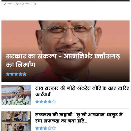
" alt="" />" alt="" />
सरकार का संकल्प - आत्मनिर्भर छत्तीसगढ़
का निर्माण
साय सरकार की जीरो टॉलरेंस नीति के तहत त्वरित
कार्रवाई
सफलता की कहानी : ‘छू लो आसमान’ बालूद ने
रचा सफलता का नया इति...