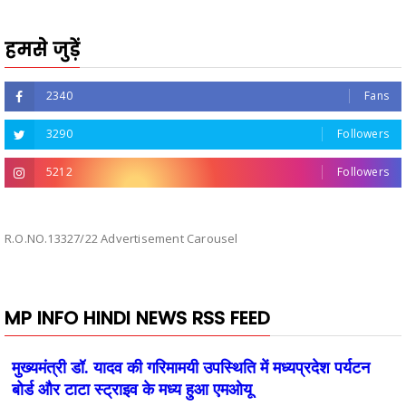
हमसे जुड़ें
2340
Fans
3290
Followers
5212
Followers
R.O.NO.13327/22 Advertisement Carousel
MP INFO HINDI NEWS RSS FEED