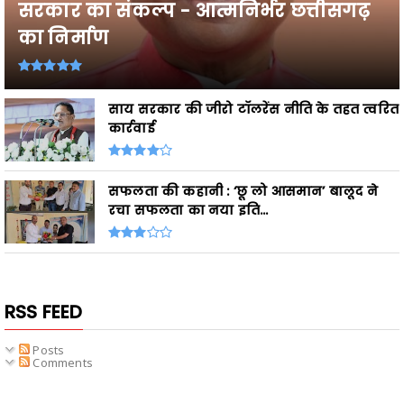
सरकार का संकल्प - आत्मनिर्भर छत्तीसगढ़
का निर्माण
साय सरकार की जीरो टॉलरेंस नीति के तहत त्वरित
कार्रवाई
सफलता की कहानी : ‘छू लो आसमान’ बालूद ने
रचा सफलता का नया इति...
RSS FEED
Posts
Comments