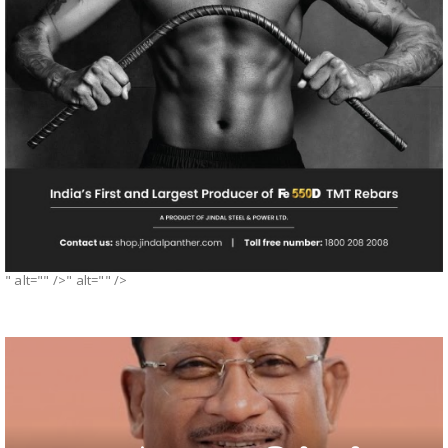
" alt="" />" alt="" />