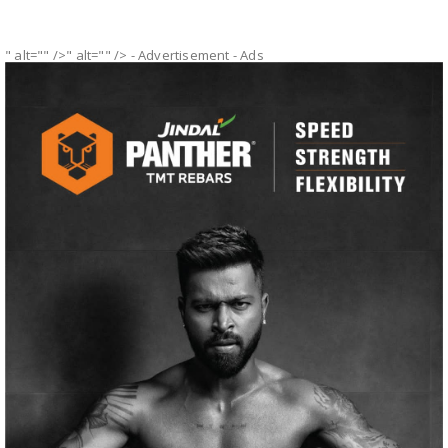
" alt="" />" alt="" />
- Advertisement -
Ads