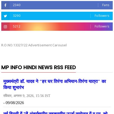
2340
Fans
3290
Followers
5212
Followers
R.O.NO.13327/22 Advertisement Carousel
MP INFO HINDI NEWS RSS FEED