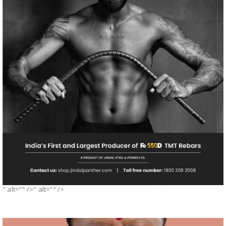
" alt="" />" alt="" />