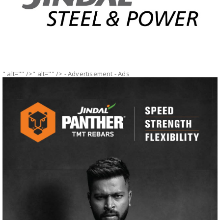
" alt="" />" alt="" />
- Advertisement -
Ads