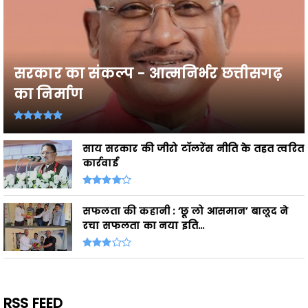
सरकार का संकल्प - आत्मनिर्भर छत्तीसगढ़
का निर्माण
साय सरकार की जीरो टॉलरेंस नीति के तहत त्वरित
कार्रवाई
सफलता की कहानी : ‘छू लो आसमान’ बालूद ने
रचा सफलता का नया इति...
RSS FEED