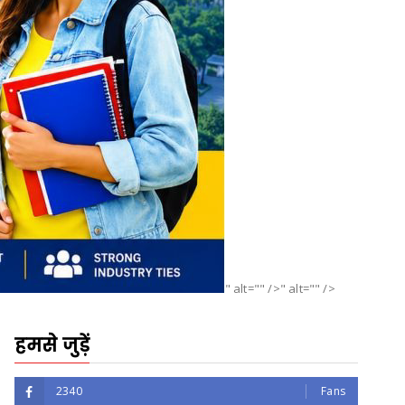
" alt="" />" alt="" />
हमसे जुड़ें
2340
Fans