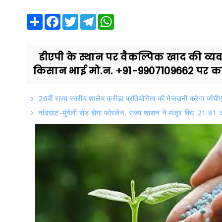
Share
Facebook
Twitter
Telegram
WhatsApp
डीएपी के स्थान पर वैकल्पिक खाद की व्यवस्
किसान भाई मो.न. +91-9907109662 पर कर 
26वीं राज्य स्तरीय शालेय क्रीड़ा प्रतियोगिता की मेजबानी करेगा जी
नांदघाट-मुंगेली रोड होगा फोरलेन, राज्य शासन ने मंजूर किए 21.81 