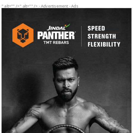
" alt="" />" alt="" />
- Advertisement -
Ads