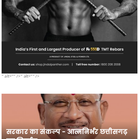
" alt="" />" alt="" />
सरकार का संकल्प - आत्मनिर्भर छत्तीसगढ़