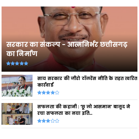
सरकार का संकल्प - आत्मनिर्भर छत्तीसगढ़
का निर्माण
साय सरकार की जीरो टॉलरेंस नीति के तहत त्वरित
कार्रवाई
सफलता की कहानी : ‘छू लो आसमान’ बालूद ने
रचा सफलता का नया इति...