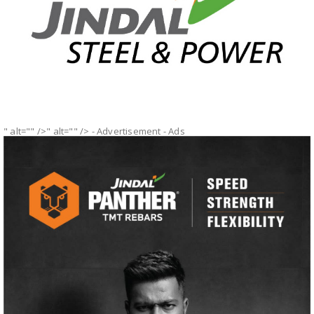
" alt="" />" alt="" />
- Advertisement -
Ads