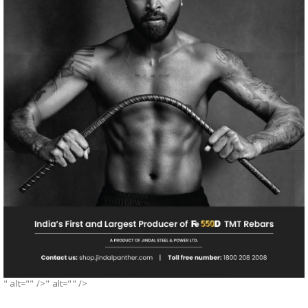
" alt="" />" alt="" />