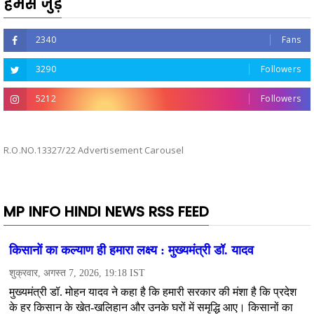
हमसे जुड़ें
2340
Fans
3290
Followers
5212
Followers
R.O.NO.13327/22 Advertisement Carousel
MP INFO HINDI NEWS RSS FEED