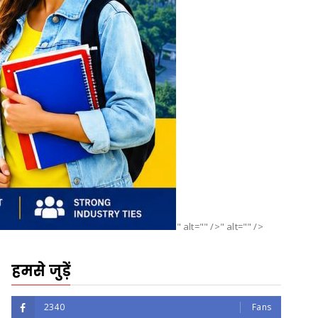
" alt="" />" alt="" />
हमसे जुड़ें
2340
Fans