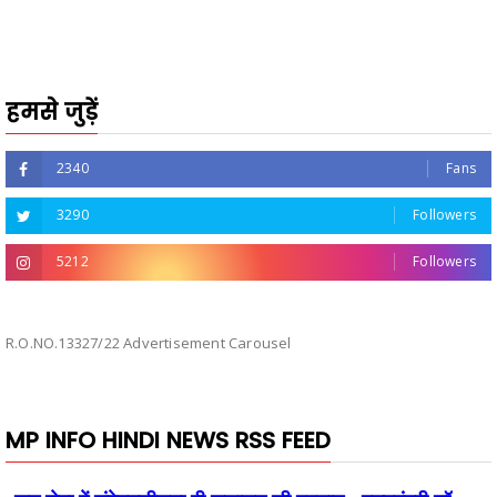
हमसे जुड़ें
2340
Fans
3290
Followers
5212
Followers
R.O.NO.13327/22 Advertisement Carousel
MP INFO HINDI NEWS RSS FEED