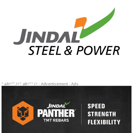
" alt="" />" alt="" />
- Advertisement -
Ads