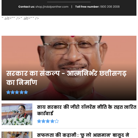
" alt="" />" alt="" />
सरकार का संकल्प - आत्मनिर्भर छत्तीसगढ़
का निर्माण
साय सरकार की जीरो टॉलरेंस नीति के तहत त्वरित
कार्रवाई
सफलता की कहानी : ‘छू लो आसमान’ बालूद ने