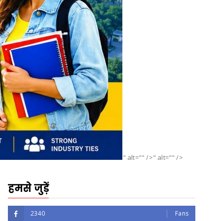
" alt="" />" alt="" />
हमसे जुड़ें
2340
Fans