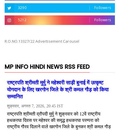
3290
Followers
5212
Followers
R.O.NO.13327/22 Advertisement Carousel
MP INFO HINDI NEWS RSS FEED