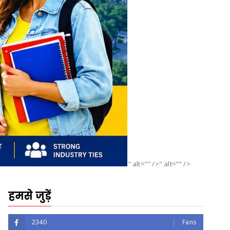
" alt="" />" alt="" />
हमसे जुड़ें
2340
Fans