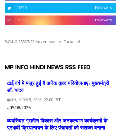
3290
Followers
5212
Followers
R.O.NO.13327/22 Advertisement Carousel
MP INFO HINDI NEWS RSS FEED