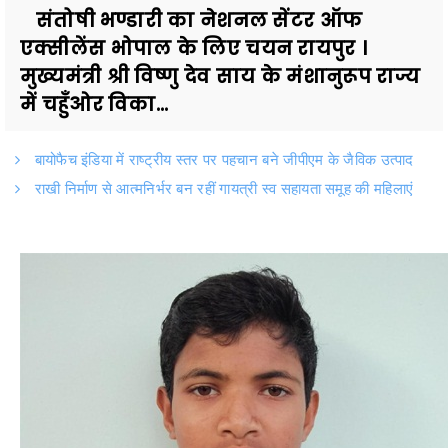
संतोषी भण्डारी का नेशनल सेंटर ऑफ
एक्सीलेंस भोपाल के लिए चयन रायपुर ।
मुख्यमंत्री श्री विष्णु देव साय के मंशानुरूप राज्य
में चहुँओर विका...
बायोफैच इंडिया में राष्ट्रीय स्तर पर पहचान बने जीपीएम के जैविक उत्पाद
राखी निर्माण से आत्मनिर्भर बन रहीं गायत्री स्व सहायता समूह की महिलाएं