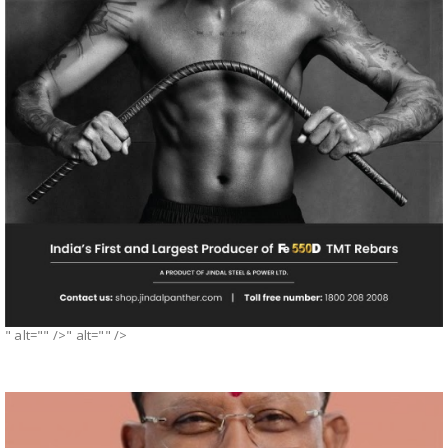
" alt="" />" alt="" />