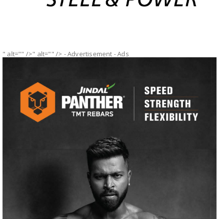
" alt="" />" alt="" />
- Advertisement -
Ads