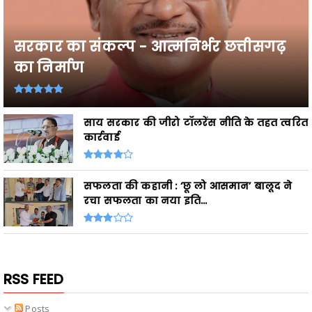
सरकार का संकल्प - आत्मनिर्भर छत्तीसगढ़
का निर्माण
साय सरकार की जीरो टॉलरेंस नीति के तहत त्वरित
कार्रवाई
सफलता की कहानी : ‘छू लो आसमान’ बालूद ने
रचा सफलता का नया इति...
RSS FEED
Posts