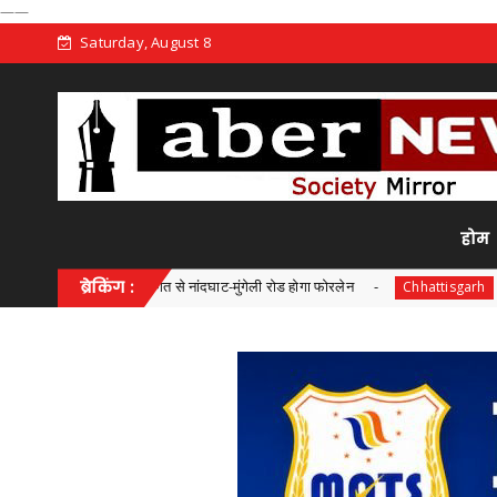
——
Saturday, August 8
होम
 की लागत से नांदघाट-मुंगेली रोड होगा फोरलेन
ब्रेकिंग :
छत्तीसगढ़ में 'हर घ
Chhattisgarh