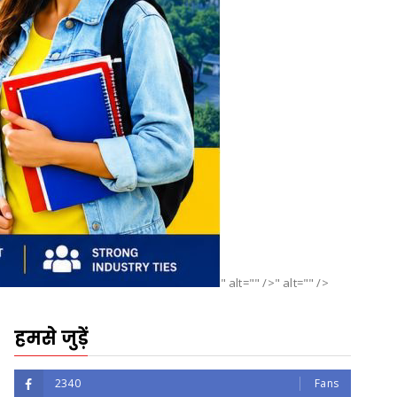
" alt="" />" alt="" />
हमसे जुड़ें
2340
Fans