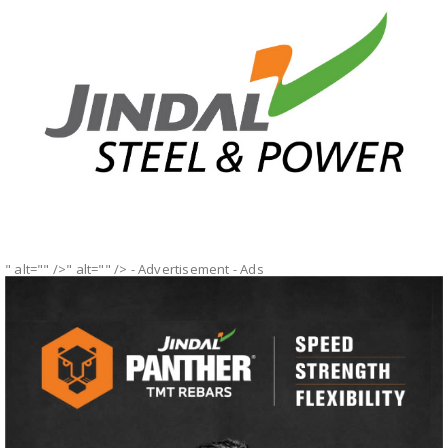
" alt="" />" alt="" />
- Advertisement -
Ads