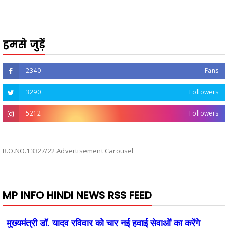
हमसे जुड़ें
2340
Fans
3290
Followers
5212
Followers
R.O.NO.13327/22 Advertisement Carousel
MP INFO HINDI NEWS RSS FEED