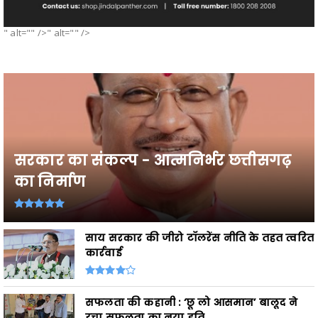
" alt="" />" alt="" />
सरकार का संकल्प - आत्मनिर्भर छत्तीसगढ़
का निर्माण
साय सरकार की जीरो टॉलरेंस नीति के तहत त्वरित
कार्रवाई
सफलता की कहानी : ‘छू लो आसमान’ बालूद ने
रचा सफलता का नया इति...