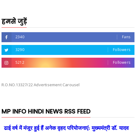
हमसे जुड़ें
2340
Fans
3290
Followers
5212
Followers
R.O.NO.13327/22 Advertisement Carousel
MP INFO HINDI NEWS RSS FEED