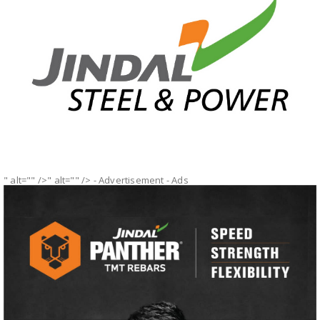
" alt="" />" alt="" />
- Advertisement -
Ads