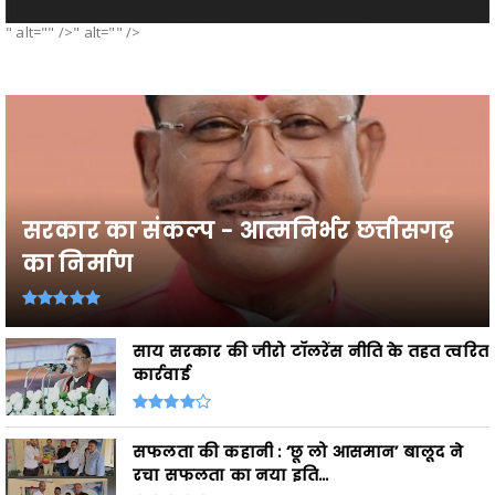
" alt="" />" alt="" />
सरकार का संकल्प - आत्मनिर्भर छत्तीसगढ़
का निर्माण
साय सरकार की जीरो टॉलरेंस नीति के तहत त्वरित
कार्रवाई
सफलता की कहानी : ‘छू लो आसमान’ बालूद ने
रचा सफलता का नया इति...