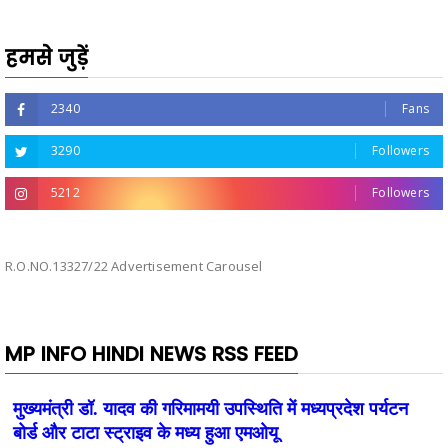
हमसे जुड़ें
2340
Fans
3290
Followers
5212
Followers
R.O.NO.13327/22 Advertisement Carousel
MP INFO HINDI NEWS RSS FEED