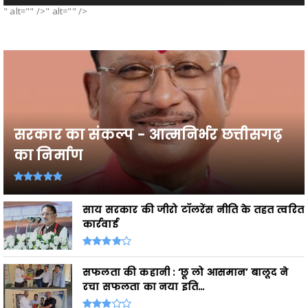
" alt="" />" alt="" />
सरकार का संकल्प - आत्मनिर्भर छत्तीसगढ़
का निर्माण
साय सरकार की जीरो टॉलरेंस नीति के तहत त्वरित
कार्रवाई
सफलता की कहानी : ‘छू लो आसमान’ बालूद ने
रचा सफलता का नया इति...