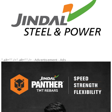
" alt="" />" alt="" />
- Advertisement -
Ads