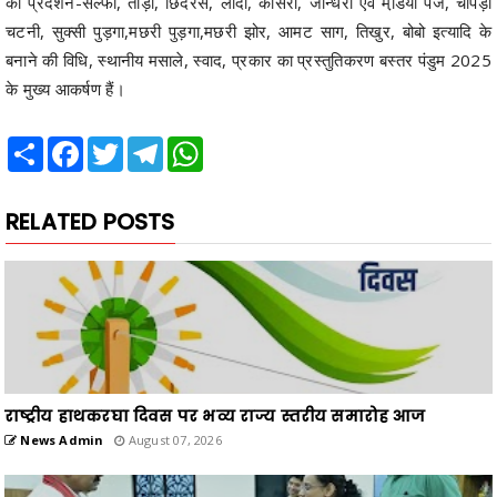
का प्रदर्शन-सल्फी, ताड़ी, छिंदरस, लांदा, कोसरा, जोन्धरा एवं मडि़या पेज, चापड़ा
चटनी, सुक्सी पुड़गा,मछरी पुड़गा,मछरी झोर, आमट साग, तिखुर, बोबो इत्यादि के
बनाने की विधि, स्थानीय मसाले, स्वाद, प्रकार का प्रस्तुतिकरण बस्तर पंडुम 2025
के मुख्य आकर्षण हैं।
Share
Facebook
Twitter
Telegram
WhatsApp
RELATED POSTS
राष्ट्रीय हाथकरघा दिवस पर भव्य राज्य स्तरीय समारोह आज
News Admin
August 07, 2026