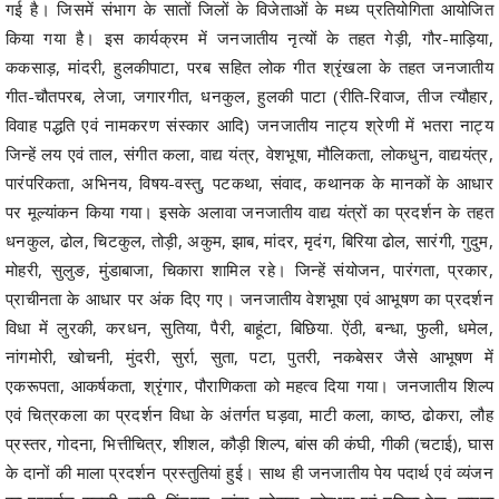
गई है। जिसमें संभाग के सातों जिलों के विजेताओं के मध्य प्रतियोगिता आयोजित
किया गया है। इस कार्यक्रम में जनजातीय नृत्यों के तहत गेड़ी, गौर-माड़िया,
ककसाड़, मांदरी, हुलकीपाटा, परब सहित लोक गीत श्रृंखला के तहत जनजातीय
गीत-चौतपरब, लेजा, जगारगीत, धनकुल, हुलकी पाटा (रीति-रिवाज, तीज त्यौहार,
विवाह पद्धति एवं नामकरण संस्कार आदि) जनजातीय नाट्य श्रेणी में भतरा नाट्य
जिन्हें लय एवं ताल, संगीत कला, वाद्य यंत्र, वेशभूषा, मौलिकता, लोकधुन, वाद्ययंत्र,
पारंपरिकता, अभिनय, विषय-वस्तु, पटकथा, संवाद, कथानक के मानकों के आधार
पर मूल्यांकन किया गया। इसके अलावा जनजातीय वाद्य यंत्रों का प्रदर्शन के तहत
धनकुल, ढोल, चिटकुल, तोड़ी, अकुम, झाब, मांदर, मृदंग, बिरिया ढोल, सारंगी, गुदुम,
मोहरी, सुलुङ, मुंडाबाजा, चिकारा शामिल रहे। जिन्हें संयोजन, पारंगता, प्रकार,
प्राचीनता के आधार पर अंक दिए गए। जनजातीय वेशभूषा एवं आभूषण का प्रदर्शन
विधा में लुरकी, करधन, सुतिया, पैरी, बाहूंटा, बिछिया. ऐंठी, बन्धा, फुली, धमेल,
नांगमोरी, खोचनी, मुंदरी, सुर्रा, सुता, पटा, पुतरी, नकबेसर जैसे आभूषण में
एकरूपता, आकर्षकता, श्रृंगार, पौराणिकता को महत्व दिया गया। जनजातीय शिल्प
एवं चित्रकला का प्रदर्शन विधा के अंतर्गत घड़वा, माटी कला, काष्ठ, ढोकरा, लौह
प्रस्तर, गोदना, भित्तीचित्र, शीशल, कौड़ी शिल्प, बांस की कंघी, गीकी (चटाई), घास
के दानों की माला प्रदर्शन प्रस्तुतियां हुई। साथ ही जनजातीय पेय पदार्थ एवं व्यंजन