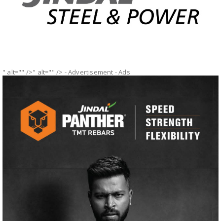
" alt="" />" alt="" />
- Advertisement -
Ads