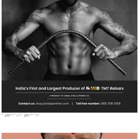
" alt="" />" alt="" />