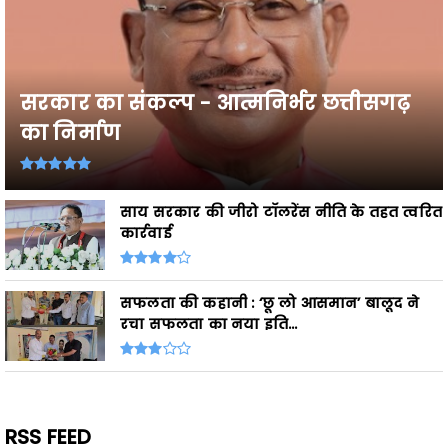
सरकार का संकल्प - आत्मनिर्भर छत्तीसगढ़
का निर्माण
साय सरकार की जीरो टॉलरेंस नीति के तहत त्वरित
कार्रवाई
सफलता की कहानी : ‘छू लो आसमान’ बालूद ने
रचा सफलता का नया इति...
RSS FEED