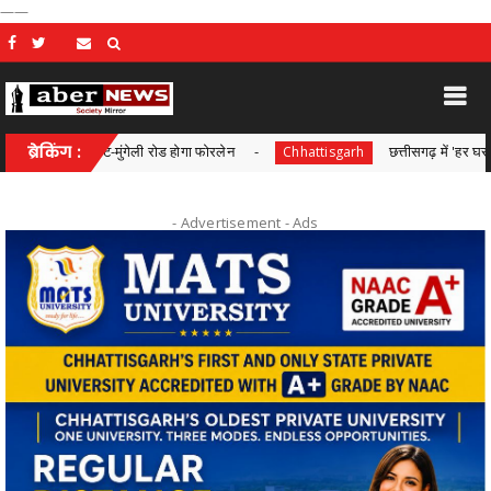
——
ंदघाट-मुंगेली रोड होगा फोरलेन
ब्रेकिंग :
छत्तीसगढ़ में 'हर घर तिरंगा' और 'व
Chhattisgarh
- Advertisement -
Ads