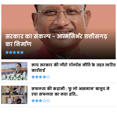
सरकार का संकल्प - आत्मनिर्भर छत्तीसगढ़
का निर्माण
साय सरकार की जीरो टॉलरेंस नीति के तहत त्वरित
कार्रवाई
सफलता की कहानी : ‘छू लो आसमान’ बालूद ने
रचा सफलता का नया इति...