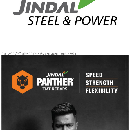
" alt="" />" alt="" />
- Advertisement -
Ads