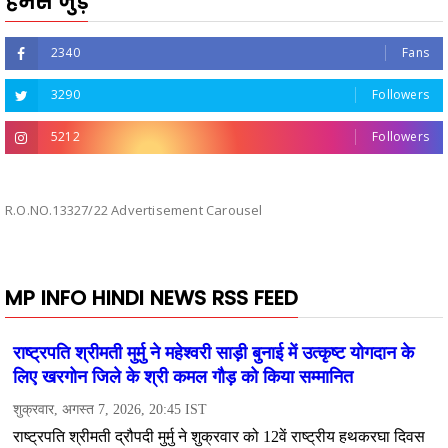
हमसे जुड़ें
2340
Fans
3290
Followers
5212
Followers
R.O.NO.13327/22 Advertisement Carousel
MP INFO HINDI NEWS RSS FEED