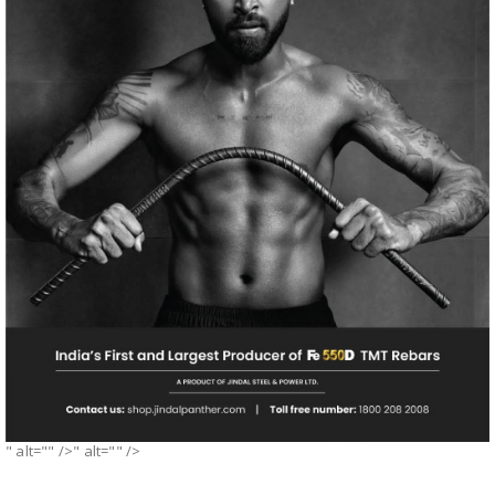
" alt="" />" alt="" />