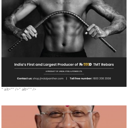
" alt="" />" alt="" />