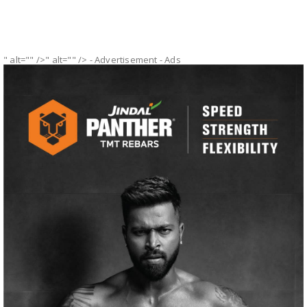
" alt="" />" alt="" />
- Advertisement -
Ads