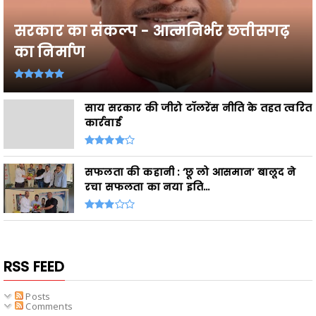
सरकार का संकल्प - आत्मनिर्भर छत्तीसगढ़
का निर्माण
साय सरकार की जीरो टॉलरेंस नीति के तहत त्वरित
कार्रवाई
सफलता की कहानी : ‘छू लो आसमान’ बालूद ने
रचा सफलता का नया इति...
RSS FEED
Posts
Comments