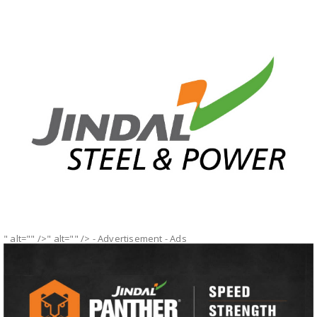
" alt="" />" alt="" />
- Advertisement -
Ads