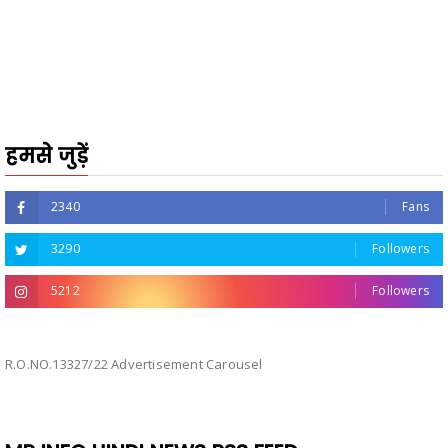
हमसे जुड़ें
2340
Fans
3290
Followers
5212
Followers
R.O.NO.13327/22 Advertisement Carousel