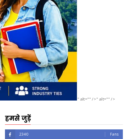
" alt="" />" alt="" />
हमसे जुड़ें
2340
Fans