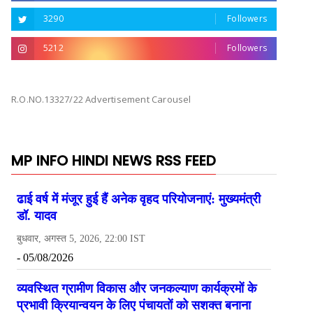
3290
Followers
5212
Followers
R.O.NO.13327/22 Advertisement Carousel
MP INFO HINDI NEWS RSS FEED