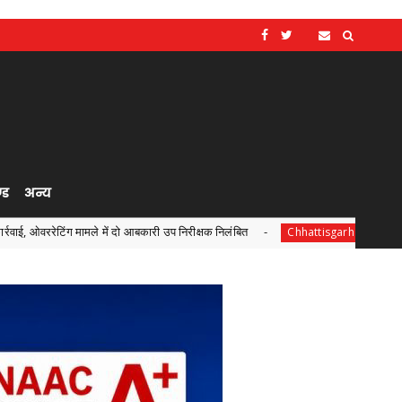
्ड
अन्य
ं दो आबकारी उप निरीक्षक निलंबित
ट्रांसफॉर्म रूरल इंडिया (TRI) न
Chhattisgarh