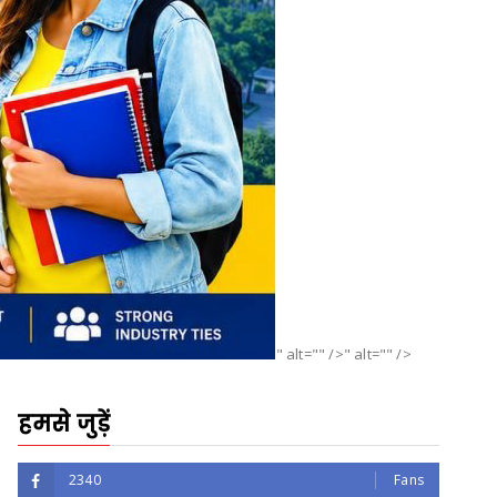
" alt="" />" alt="" />
हमसे जुड़ें
2340
Fans