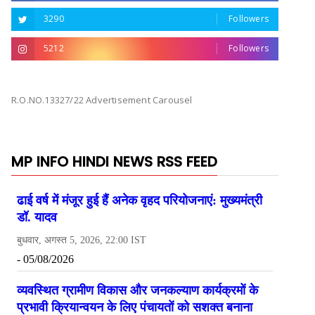
3290
Followers
5212
Followers
R.O.NO.13327/22 Advertisement Carousel
MP INFO HINDI NEWS RSS FEED