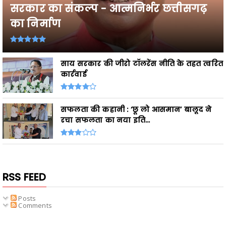
सरकार का संकल्प - आत्मनिर्भर छत्तीसगढ़
का निर्माण
साय सरकार की जीरो टॉलरेंस नीति के तहत त्वरित
कार्रवाई
सफलता की कहानी : ‘छू लो आसमान’ बालूद ने
रचा सफलता का नया इति...
RSS FEED
Posts
Comments