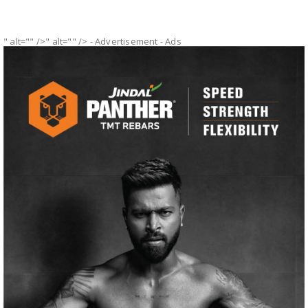
" alt="" />" alt="" />
- Advertisement -
Ads