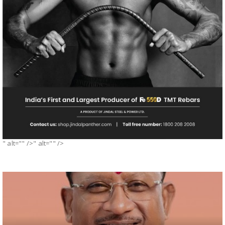
" alt="" />" alt="" />