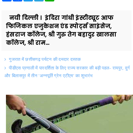
नयी दिल्ली । इंदिरा गांधी इंस्टीट्यूट आफ
फिजिकल एजुकेशन एंड स्पोर्ट्स साइंसेज,
हंसराज कॉलेज, श्री गुरु तेग बहादुर खालसा
कॉलेज, श्री राम...
गुजरात में छत्तीसगढ़ पर्यटन की दमदार दस्तक
पीडीएस प्रणाली में पारदर्शिता के लिए राज्य सरकार की बड़ी पहल- रायपुर, दुर्ग
और बिलासपुर में तीन ‘अन्नपूर्ति ग्रेन एटीएम‘ का शुभारंभ