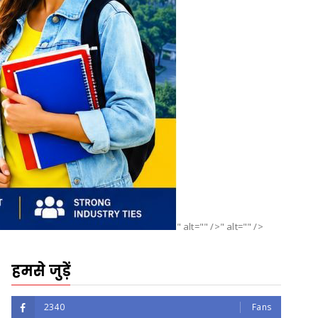
" alt="" />" alt="" />
हमसे जुड़ें
2340
Fans