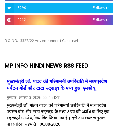
3290
Followers
5212
Followers
R.O.NO.13327/22 Advertisement Carousel
MP INFO HINDI NEWS RSS FEED